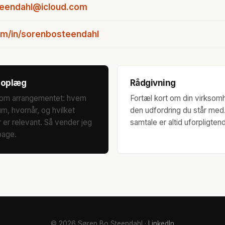
eendahl@icloud.com
om/in/sorenbosteendahl
 oplæg
Rådgivning
dt om arrangementet: hvem
Fortæl kort om din virksom
um, hvornår, og hvilket
den udfordring du står med
er relevant. Så vender jeg
samtale er altid uforpligten
lbage.
© 2026 Søren Bo Steendahl ·
LinkedIn