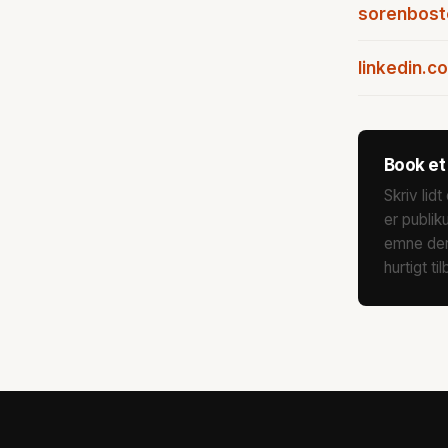
sorenbost
linkedin.c
Book et
Skriv li
er publik
emne der 
hurtigt ti