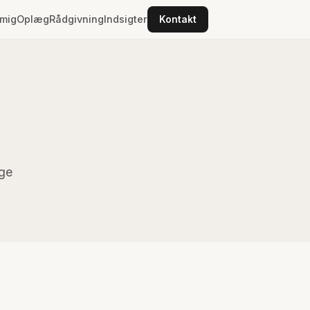
mig
Oplæg
Rådgivning
Indsigter
Kontakt
age