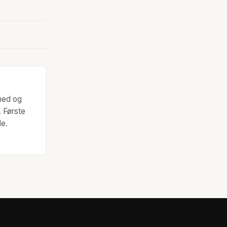
hed og
. Første
de.