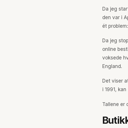
Da jeg star
den var i A
ét problem:
Da jeg stop
online best
voksede hv
England.
Det viser a
i 1991, kan
Tallene er 
Butik