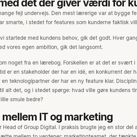
 med det der giver værdi for 
mange fejl undervejs. Den mest lærerige var at bygge f
ar smarte, i stedet for features som kunderne faktisk vil
vi startede med kundens behov, gik det godt. Hver gang
ed vores egen ambition, gik det langsomt.
om noget fra en lærebog. Forskellen er at det er svært i 
ltid er en stakeholder der har en idé, en konkurrent der h
r en teknologipartner der har en ny feature klar. Disciplin
 til alt det, og i stedet spørge: hvad ville gøre kundens t
lille smule bedre?
 mellem IT og marketing
ar Head of Group Digital. I praksis brugte jeg en stor del a
sætte mellem to verdener: marketingteamet, der tænkte 