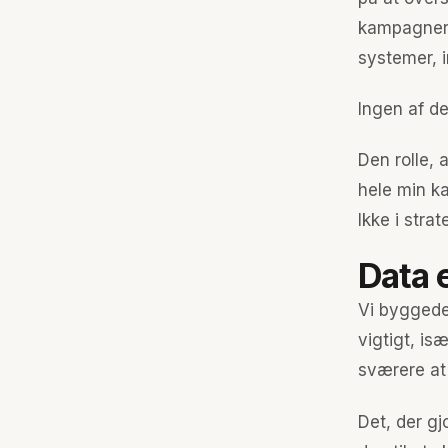
kampagner,
systemer, i
Ingen af de
Den rolle, 
hele min kar
Ikke i stra
Data e
Vi byggede 
vigtigt, is
sværere at 
Det, der gj