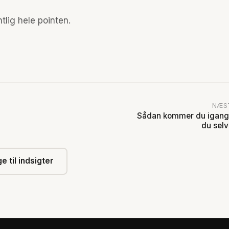
tlig hele pointen.
NÆS
Sådan kommer du igang
du sel
e til indsigter