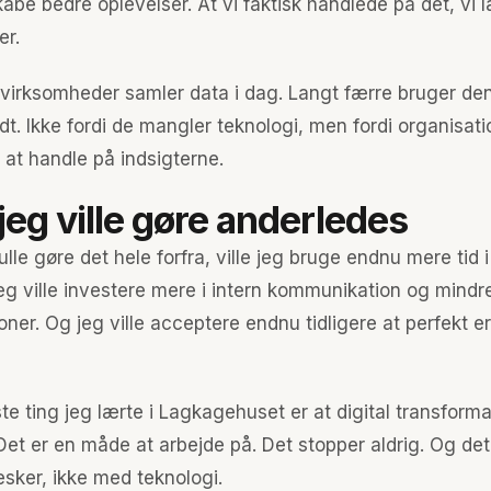
skabe bedre oplevelser. At vi faktisk handlede på det, vi
er.
virksomheder samler data i dag. Langt færre bruger den 
t. Ikke fordi de mangler teknologi, men fordi organisati
l at handle på indsigterne.
jeg ville gøre anderledes
ulle gøre det hele forfra, ville jeg bruge endnu mere tid 
Jeg ville investere mere i intern kommunikation og mindr
ner. Og jeg ville acceptere endnu tidligere at perfekt er
te ting jeg lærte i Lagkagehuset er at digital transforma
 Det er en måde at arbejde på. Det stopper aldrig. Og det
ker, ikke med teknologi.