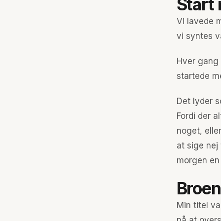
Start
Vi lavede 
vi syntes v
Hver gang 
startede m
Det lyder s
Fordi der a
noget, elle
at sige nej
morgen en 
Broen
Min titel v
på at over