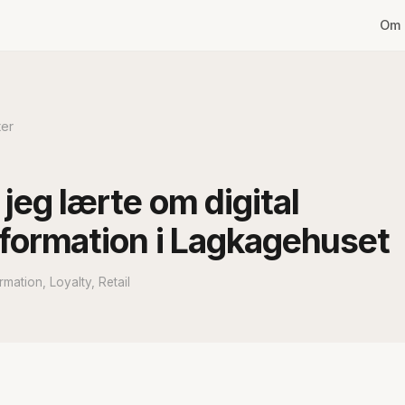
Om 
ter
jeg lærte om digital
formation i Lagkagehuset
rmation, Loyalty, Retail