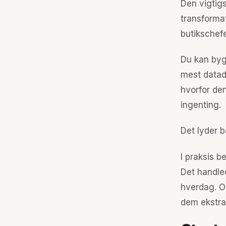
Den vigtigs
transformat
butikschefer
Du kan byg
mest datad
hvorfor den
ingenting.
Det lyder b
I praksis b
Det handled
hverdag. Og
dem ekstra