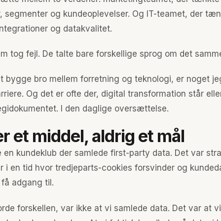
 segmenter og kundeoplevelser. Og IT-teamet, der tænk
ntegrationer og datakvalitet.
m tog fejl. De talte bare forskellige sprog om det samm
at bygge bro mellem forretning og teknologi, er noget je
riere. Og det er ofte der, digital transformation står eller
tegidokumentet. I den daglige oversættelse.
r et middel, aldrig et mål
en kundeklub der samlede first-party data. Det var str
ær i en tid hvor tredjeparts-cookies forsvinder og kunded
få adgang til.
orde forskellen, var ikke at vi samlede data. Det var at v