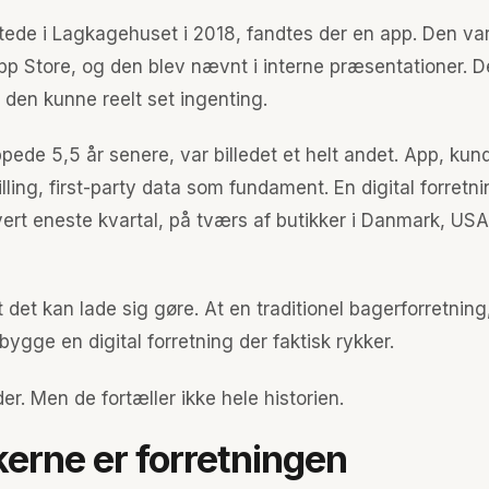
tede i Lagkagehuset i 2018, fandtes der en app. Den var
pp Store, og den blev nævnt i interne præsentationer. D
 den kunne reelt set ingenting.
pede 5,5 år senere, var billedet et helt andet. App, kun
illing, first-party data som fundament. En digital forretn
ert eneste kvartal, på tværs af butikker i Danmark, US
t det kan lade sig gøre. At en traditionel bagerforretning
 bygge en digital forretning der faktisk rykker.
der. Men de fortæller ikke hele historien.
kerne er forretningen