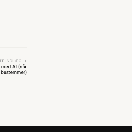
TE INDLÆG →
 med AI (når
v bestemmer)