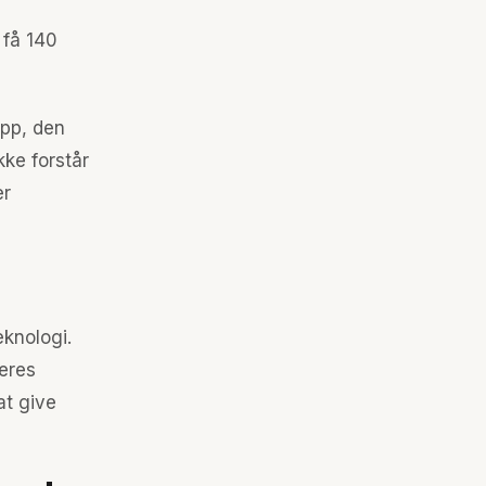
 få 140
app, den
ke forstår
er
eknologi.
deres
at give