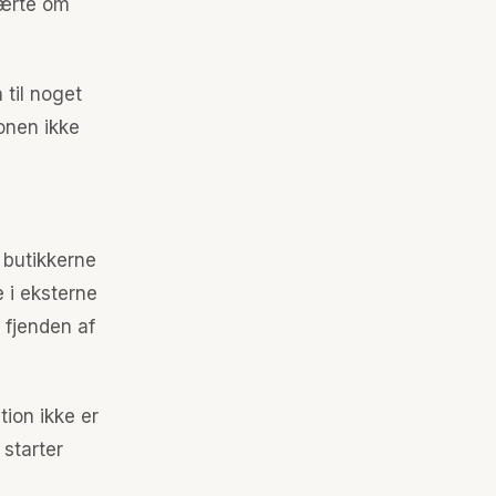
 lærte om
til noget
onen ikke
i butikkerne
e i eksterne
 fjenden af
tion ikke er
 starter