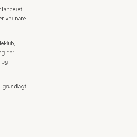
 lanceret,
er var bare
deklub,
ing der
A og
, grundlagt