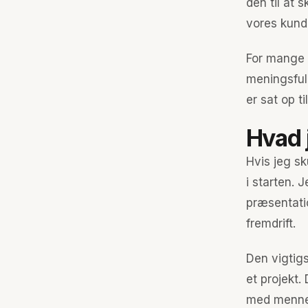
den til at 
vores kund
For mange 
meningsfuld
er sat op ti
Hvad 
Hvis jeg sk
i starten. 
præsentatio
fremdrift.
Den vigtigs
et projekt.
med mennes