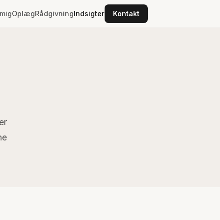
mig
Oplæg
Rådgivning
Indsigter
Kontakt
er
ne