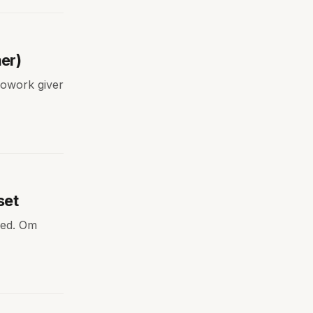
er)
Cowork giver
set
hed. Om